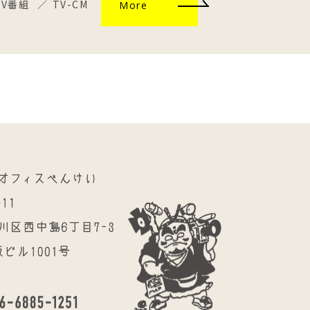
TV番組
TV-CM
More