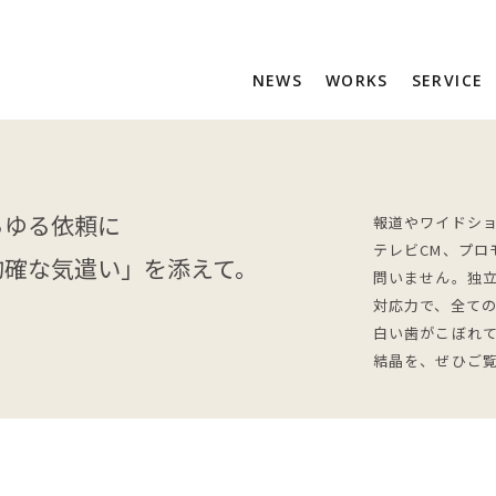
NEWS
WORKS
SERVICE
らゆる依頼に
報道やワイドシ
テレビCM、プロ
的確な気遣い」を添えて。
問いません。独
対応力で、全て
白い歯がこぼれ
結晶を、ぜひご